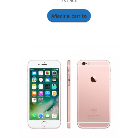
231,40
€
Añadir al carrito